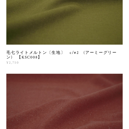
毛七ライトメルトン〔生地〕 c/#2 (アーミーグリー
ン) 【KSC008】
¥2,750