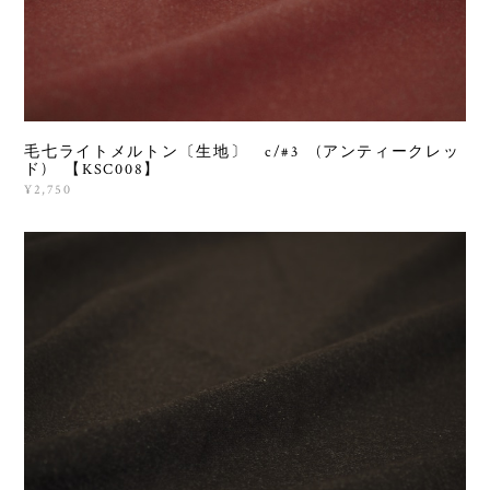
毛七ライトメルトン〔生地〕 c/#3 (アンティークレッ
ド) 【KSC008】
¥2,750