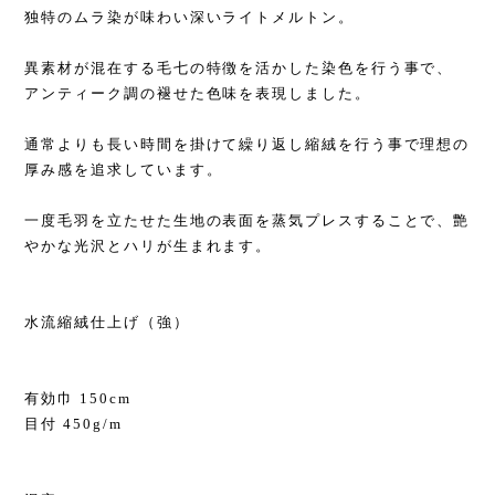
独特のムラ染が味わい深いライトメルトン。
異素材が混在する毛七の特徴を活かした染色を行う事で、
アンティーク調の褪せた色味を表現しました。
通常よりも長い時間を掛けて繰り返し縮絨を行う事で理想の
厚み感を追求しています。
一度毛羽を立たせた生地の表面を蒸気プレスすることで、艶
やかな光沢とハリが生まれます。
水流縮絨仕上げ（強）
有効巾 150cm
目付 450g/m